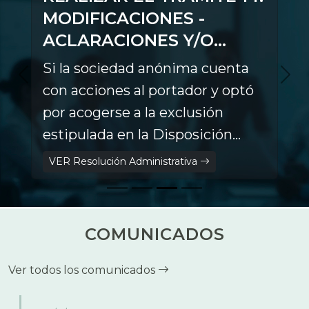
MODIFICACIONES -
ACLARACIONES Y/O
COMPLEMENTACIONES
Si la sociedad anónima cuenta
con acciones al portador y optó
por acogerse a la exclusión
estipulada en la Disposición
Final Única del Decreto
VER Resolución Administrativa
Supremo N.° 4907, de fecha 05
de abril de 2023, deberá
convertir sus acciones a
COMUNICADOS
nominativas y registrar este acto
en el SEPREC.
Ver todos los comunicados